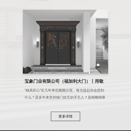
宝象门业有限公司（福加利大门）丨用敬
畏之心去追求匠心
“独具匠心”近几年来也频频出现，每当提起你会想到
什么？是多年来坚持独门技艺的手艺人？是精雕细琢
饱含温度的艺术品？是那颗历经沧桑仍然不变的初心
&he......
更多详情