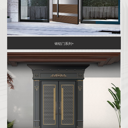
铸铝门系列+